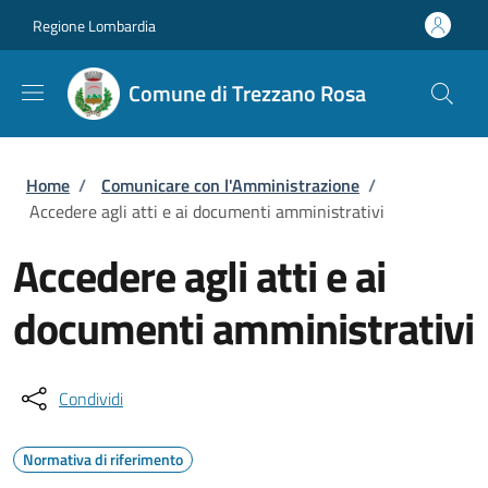
Salta al contenuto principale
Skip to footer content
Regione Lombardia
Comune di Trezzano Rosa
Briciole di pane
Home
/
Comunicare con l'Amministrazione
/
Accedere agli atti e ai documenti amministrativi
Accedere agli atti e ai
documenti amministrativi
Condividi
Normativa di riferimento