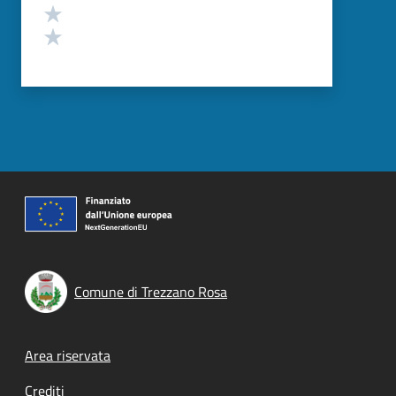
Valuta 2 stelle su 5
Valuta 1 stelle su 5
Comune di Trezzano Rosa
Footer menu
Area riservata
Crediti