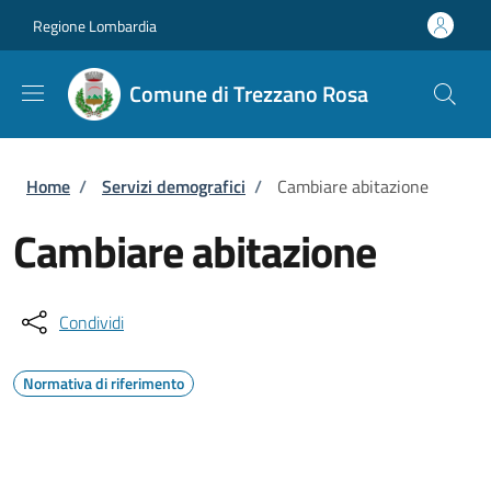
Salta al contenuto principale
Skip to footer content
Regione Lombardia
Comune di Trezzano Rosa
Briciole di pane
Home
/
Servizi demografici
/
Cambiare abitazione
Cambiare abitazione
Condividi
Normativa di riferimento