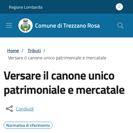
Salta al contenuto principale
Skip to footer content
Regione Lombardia
Comune di Trezzano Rosa
Briciole di pane
Home
/
Tributi
/
Versare il canone unico patrimoniale e mercatale
Versare il canone unico
patrimoniale e mercatale
Condividi
Normativa di riferimento