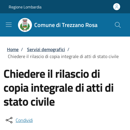
Salta al contenuto principale
Skip to footer content
Regione Lombardia
Comune di Trezzano Rosa
Briciole di pane
Home
/
Servizi demografici
/
Chiedere il rilascio di copia integrale di atti di stato civile
Chiedere il rilascio di
copia integrale di atti di
stato civile
Condividi