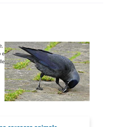
e,
o e
lle