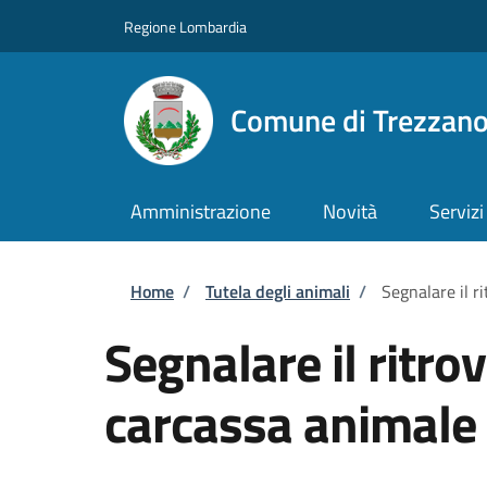
Salta al contenuto principale
Skip to footer content
Regione Lombardia
Comune di Trezzan
Amministrazione
Novità
Servizi
Briciole di pane
Home
/
Tutela degli animali
/
Segnalare il 
Segnalare il ritr
carcassa animale