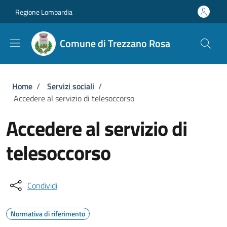
Salta al contenuto principale
Skip to footer content
Regione Lombardia
Comune di Trezzano Rosa
Briciole di pane
Home
/
Servizi sociali
/
Accedere al servizio di telesoccorso
Accedere al servizio di
telesoccorso
Condividi
Normativa di riferimento