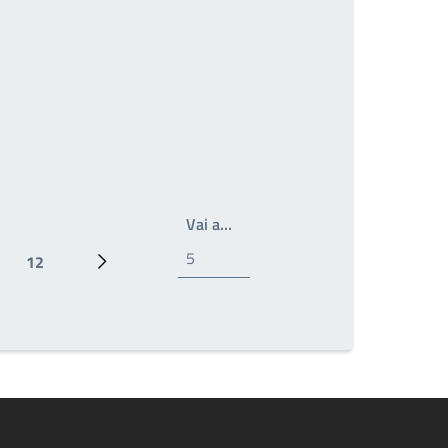
Write the page number you wan
Vai a…
12
Ultima pagina
Prossima pagina