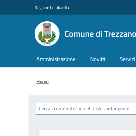
Salta al contenuto principale
Skip to footer content
Regione Lombardia
Comune di Trezzan
Amministrazione
Novità
Servizi
Briciole di pane
Home
Cerca i contenuti che nel titolo contengono: