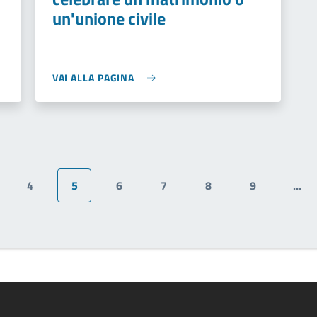
un'unione civile
VAI ALLA PAGINA
4
5
6
7
8
9
…
gina
Pagina
Pagina attuale
Pagina
Pagina
Pagina
Pagina