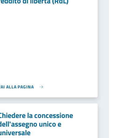
reddito di libertà (RdL)
VAI ALLA PAGINA
Chiedere la concessione
dell'assegno unico e
universale