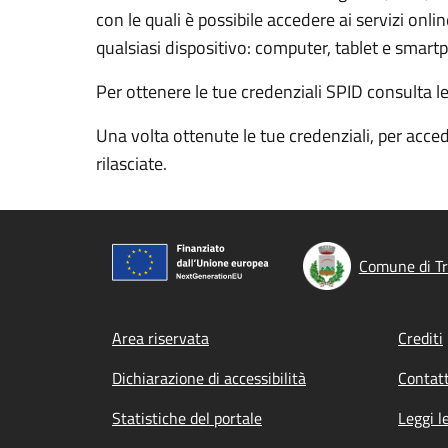
con le quali è possibile accedere ai servizi onl
qualsiasi dispositivo: computer, tablet e smart
Per ottenere le tue credenziali SPID consulta l
Una volta ottenute le tue credenziali, per acced
rilasciate.
Comune di T
Footer menu
Area riservata
Crediti
Dichiarazione di accessibilità
Contatt
Statistiche del portale
Leggi l