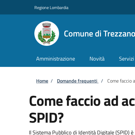
Salta al contenuto principale
Skip to footer content
Regione Lombardia
Comune di Trezzan
Amministrazione
Novità
Servizi
Briciole di pane
Home
/
Domande frequenti
/
Come faccio a
Come faccio ad ac
SPID?
Il Sistema Pubblico di Identità Digitale (SPID)