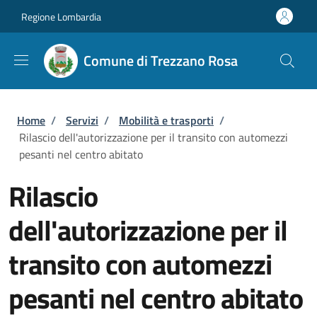
Salta al contenuto principale
Skip to footer content
Regione Lombardia
Comune di Trezzano Rosa
Briciole di pane
Home
/
Servizi
/
Mobilità e trasporti
/
Rilascio dell'autorizzazione per il transito con automezzi
pesanti nel centro abitato
Rilascio
dell'autorizzazione per il
transito con automezzi
pesanti nel centro abitato