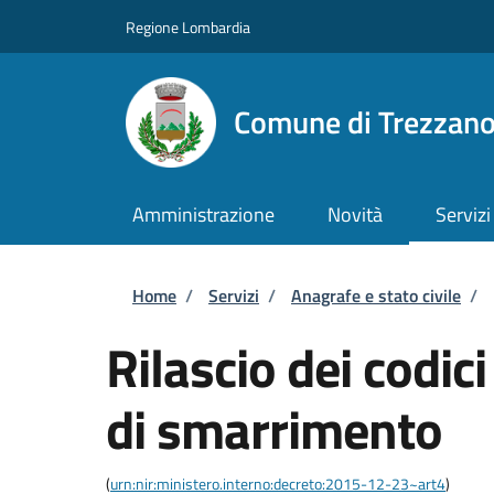
Salta al contenuto principale
Skip to footer content
Regione Lombardia
Comune di Trezzan
Amministrazione
Novità
Servizi
Briciole di pane
Home
/
Servizi
/
Anagrafe e stato civile
/
Rilascio dei codic
di smarrimento
(
urn:nir:ministero.interno:decreto:2015-12-23~art4
)