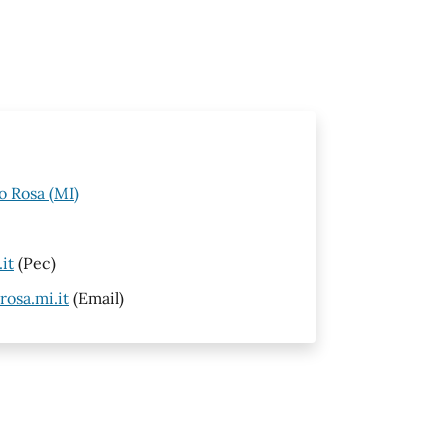
o Rosa (MI)
it
(Pec)
osa.mi.it
(Email)