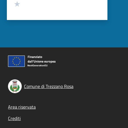
Valuta 1 stelle su 5
Comune di Trezzano Rosa
Footer menu
Area riservata
Crediti