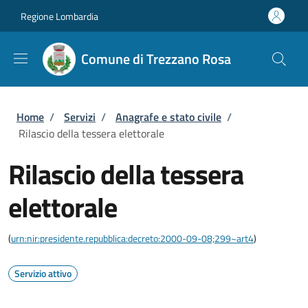
Salta al contenuto principale
Skip to footer content
Regione Lombardia
Comune di Trezzano Rosa
Briciole di pane
Home
/
Servizi
/
Anagrafe e stato civile
/
Rilascio della tessera elettorale
Rilascio della tessera
elettorale
(
urn:nir:presidente.repubblica:decreto:2000-09-08;299~art4
)
Servizio attivo