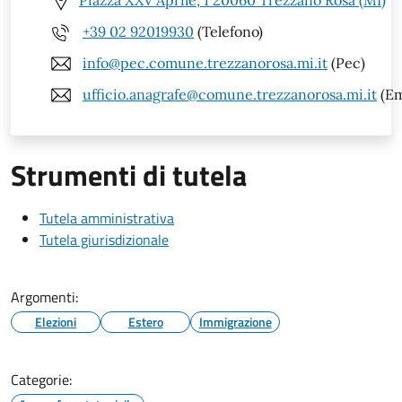
Piazza XXV Aprile, 1 20060 Trezzano Rosa (MI)
+39 02 92019930
(Telefono)
info@pec.comune.trezzanorosa.mi.it
(Pec)
ufficio.anagrafe@comune.trezzanorosa.mi.it
(Em
Strumenti di tutela
Tutela amministrativa
Tutela giurisdizionale
Argomenti:
Elezioni
Estero
Immigrazione
Categorie: