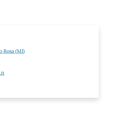
o Rosa (MI)
it