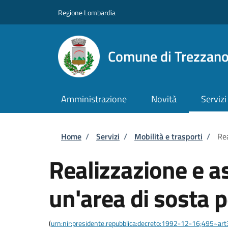
Salta al contenuto principale
Skip to footer content
Regione Lombardia
Comune di Trezzan
Amministrazione
Novità
Servizi
Briciole di pane
Home
/
Servizi
/
Mobilità e trasporti
/
Rea
Realizzazione e a
un'area di sosta p
(
urn:nir:presidente.repubblica:decreto:1992-12-16;495~ar