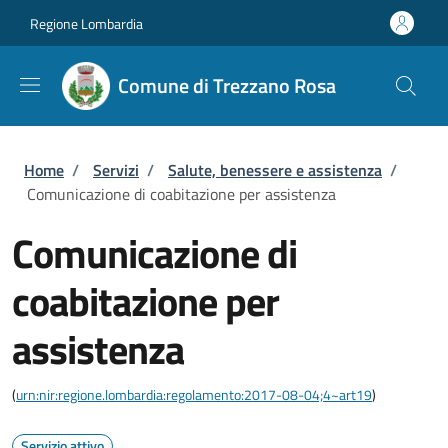
Salta al contenuto principale
Skip to footer content
Regione Lombardia
Comune di Trezzano Rosa
Briciole di pane
Home
/
Servizi
/
Salute, benessere e assistenza
/
Comunicazione di coabitazione per assistenza
Comunicazione di
coabitazione per
assistenza
(
urn:nir:regione.lombardia:regolamento:2017-08-04;4~art19
)
Servizio attivo