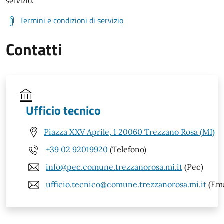
servizio.
Termini e condizioni di servizio
Contatti
Ufficio tecnico
Piazza XXV Aprile, 1 20060 Trezzano Rosa (MI)
+39 02 92019920
(Telefono)
info@pec.comune.trezzanorosa.mi.it
(Pec)
ufficio.tecnico@comune.trezzanorosa.mi.it
(Ema