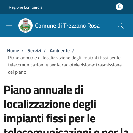
Salta al contenuto principale
Skip to footer content
Regione Lombardia
Comune di Trezzano Rosa
Briciole di pane
Home
/
Servizi
/
Ambiente
/
Piano annuale di localizzazione degli impianti fissi per le
telecomunicazioni e per la radiotelevisione: trasmissione
del piano
Piano annuale di
localizzazione degli
impianti fissi per le
telecomunicazioni e per la