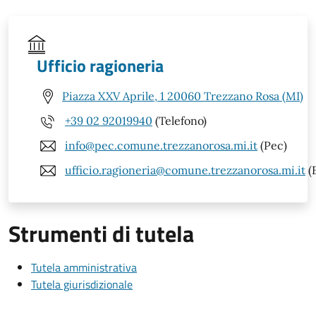
Ufficio ragioneria
Piazza XXV Aprile, 1 20060 Trezzano Rosa (MI)
+39 02 92019940
(Telefono)
info@pec.comune.trezzanorosa.mi.it
(Pec)
ufficio.ragioneria@comune.trezzanorosa.mi.it
(
Strumenti di tutela
Tutela amministrativa
Tutela giurisdizionale