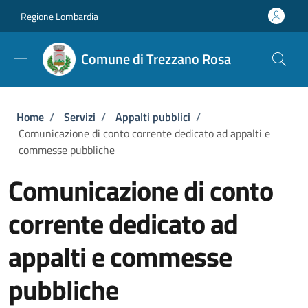
Salta al contenuto principale
Skip to footer content
Regione Lombardia
Comune di Trezzano Rosa
Briciole di pane
Home
/
Servizi
/
Appalti pubblici
/
Comunicazione di conto corrente dedicato ad appalti e
commesse pubbliche
Comunicazione di conto
corrente dedicato ad
appalti e commesse
pubbliche