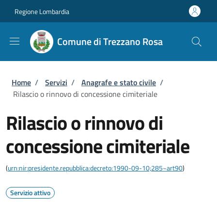
Salta al contenuto principale
Skip to footer content
Regione Lombardia
Comune di Trezzano Rosa
Briciole di pane
Home
/
Servizi
/
Anagrafe e stato civile
/
Rilascio o rinnovo di concessione cimiteriale
Rilascio o rinnovo di
concessione cimiteriale
(
urn:nir:presidente.repubblica:decreto:1990-09-10;285~art90
)
Servizio attivo