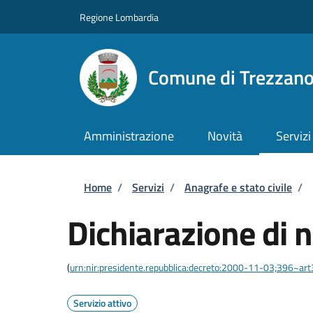
Salta al contenuto principale
Skip to footer content
Regione Lombardia
Comune di Trezzan
Amministrazione
Novità
Servizi
Briciole di pane
Home
/
Servizi
/
Anagrafe e stato civile
/
Dichiarazione di n
(
urn:nir:presidente.repubblica:decreto:2000-11-03;396~ar
Servizio attivo