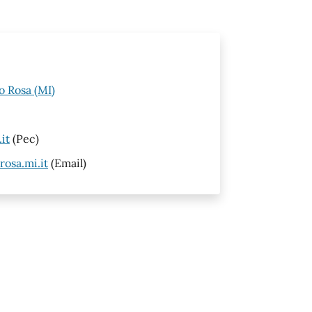
o Rosa (MI)
it
(Pec)
osa.mi.it
(Email)