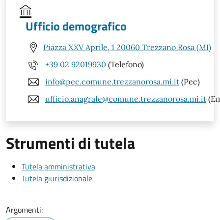
Ufficio demografico
Piazza XXV Aprile, 1 20060 Trezzano Rosa (MI)
+39 02 92019930
(Telefono)
info@pec.comune.trezzanorosa.mi.it
(Pec)
ufficio.anagrafe@comune.trezzanorosa.mi.it
(Em
Strumenti di tutela
Tutela amministrativa
Tutela giurisdizionale
Argomenti: