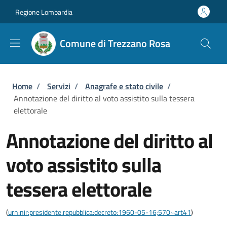
Salta al contenuto principale
Skip to footer content
Regione Lombardia
Comune di Trezzano Rosa
Briciole di pane
Home
/
Servizi
/
Anagrafe e stato civile
/
Annotazione del diritto al voto assistito sulla tessera
elettorale
Annotazione del diritto al
voto assistito sulla
tessera elettorale
(
urn:nir:presidente.repubblica:decreto:1960-05-16;570~art41
)