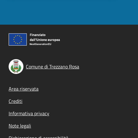
Comune di Trezzano Rosa
Footer menu
Area riservata
Crediti
Informativa privacy
Note legali
Dichiarazione di accessibilità