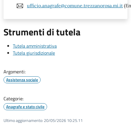
ufficio.anagrafe@comune.trezzanorosa.mi.it
(Em
Strumenti di tutela
Tutela amministrativa
Tutela giurisdizionale
Argomenti:
Assistenza sociale
Categorie:
Anagrafe e stato civile
Ultimo aggiornamento:
20/05/2026 10:25.11