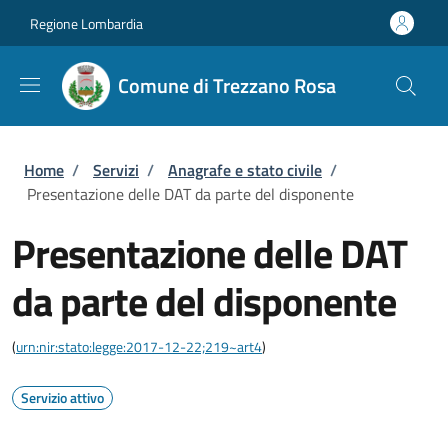
Salta al contenuto principale
Skip to footer content
Regione Lombardia
Comune di Trezzano Rosa
Briciole di pane
Home
/
Servizi
/
Anagrafe e stato civile
/
Presentazione delle DAT da parte del disponente
Presentazione delle DAT
da parte del disponente
(
urn:nir:stato:legge:2017-12-22;219~art4
)
Servizio attivo