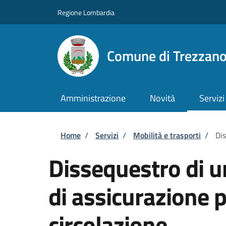
Salta al contenuto principale
Skip to footer content
Regione Lombardia
Comune di Trezzan
Amministrazione
Novità
Servizi
Briciole di pane
Home
/
Servizi
/
Mobilità e trasporti
/
Dis
Dissequestro di u
di assicurazione p
circolazione