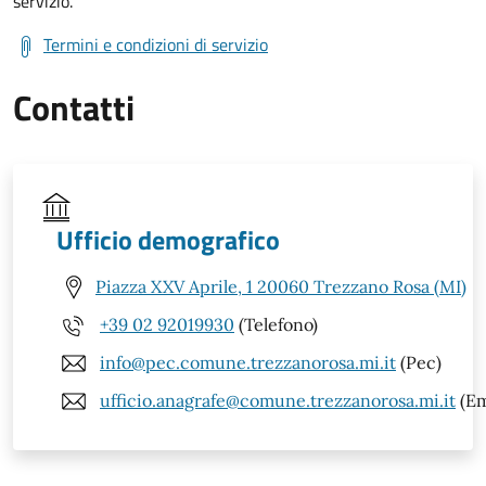
servizio.
Termini e condizioni di servizio
Contatti
Ufficio demografico
Piazza XXV Aprile, 1 20060 Trezzano Rosa (MI)
+39 02 92019930
(Telefono)
info@pec.comune.trezzanorosa.mi.it
(Pec)
ufficio.anagrafe@comune.trezzanorosa.mi.it
(Em