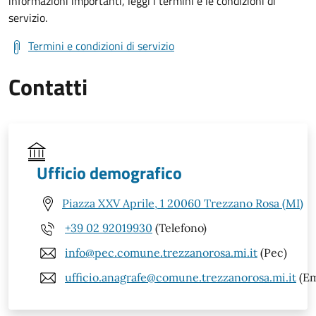
informazioni importanti, leggi i termini e le condizioni di
servizio.
Termini e condizioni di servizio
Contatti
Ufficio demografico
Piazza XXV Aprile, 1 20060 Trezzano Rosa (MI)
+39 02 92019930
(Telefono)
info@pec.comune.trezzanorosa.mi.it
(Pec)
ufficio.anagrafe@comune.trezzanorosa.mi.it
(Em