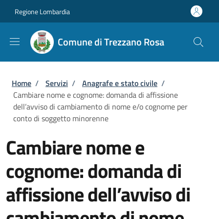
Salta al contenuto principale
Skip to footer content
Regione Lombardia
Comune di Trezzano Rosa
Briciole di pane
Home
/
Servizi
/
Anagrafe e stato civile
/
Cambiare nome e cognome: domanda di affissione
dell’avviso di cambiamento di nome e/o cognome per
conto di soggetto minorenne
Cambiare nome e
cognome: domanda di
affissione dell’avviso di
cambiamento di nome