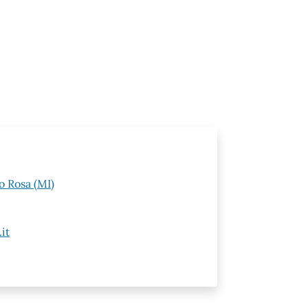
o Rosa (MI)
it