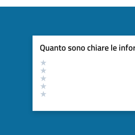
Quanto sono chiare le info
Valutazione
Valuta 5 stelle su 5
Valuta 4 stelle su 5
Valuta 3 stelle su 5
Valuta 2 stelle su 5
Valuta 1 stelle su 5