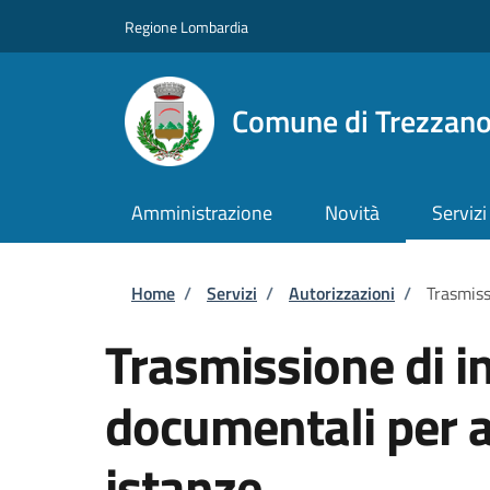
Salta al contenuto principale
Skip to footer content
Regione Lombardia
Comune di Trezzan
Amministrazione
Novità
Servizi
Briciole di pane
Home
/
Servizi
/
Autorizzazioni
/
Trasmiss
Trasmissione di i
documentali per al
istanze