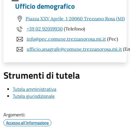
Ufficio demografico
Piazza XXV Aprile, 1 20060 Trezzano Rosa (MI)
+39 02 92019930
(Telefono)
info@pec.comune.trezzanorosa.mi.it
(Pec)
ufficio.anagrafe@comune.trezzanorosa.mi.it
(Em
Strumenti di tutela
Tutela amministrativa
Tutela giurisdizionale
Argomenti:
Accesso all'informazione