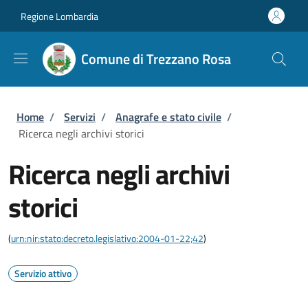
Salta al contenuto principale
Skip to footer content
Regione Lombardia
Comune di Trezzano Rosa
Briciole di pane
Home
/
Servizi
/
Anagrafe e stato civile
/
Ricerca negli archivi storici
Ricerca negli archivi
storici
(
urn:nir:stato:decreto.legislativo:2004-01-22;42
)
Servizio attivo