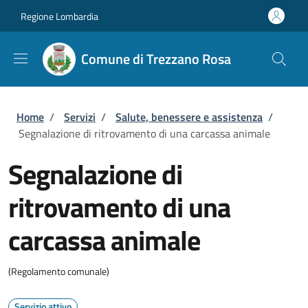
Salta al contenuto principale
Skip to footer content
Regione Lombardia
Comune di Trezzano Rosa
Briciole di pane
Home
/
Servizi
/
Salute, benessere e assistenza
/
Segnalazione di ritrovamento di una carcassa animale
Segnalazione di
ritrovamento di una
carcassa animale
(Regolamento comunale)
Servizio attivo