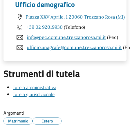
Ufficio demografico
Piazza XXV Aprile, 1 20060 Trezzano Rosa (MI)
+39 02 92019930
(Telefono)
info@pec.comune.trezzanorosa.mi.it
(Pec)
ufficio.anagrafe@comune.trezzanorosa.mi.it
(Em
Strumenti di tutela
Tutela amministrativa
Tutela giurisdizionale
Argomenti:
Matrimonio
Estero