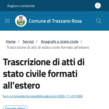
Salta al contenuto principale
Skip to footer content
Regione Lombardia
Comune di Trezzano Rosa
Briciole di pane
Home
/
Servizi
/
Anagrafe e stato civile
/
Trascrizione di atti di stato civile formati all'estero
Trascrizione di atti di
stato civile formati
all'estero
(
urn:nir:presidente.repubblica:decreto:2000-11-03;396
)
Servizio attivo