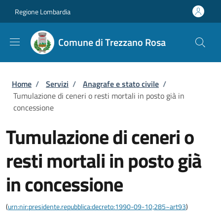
Salta al contenuto principale
Skip to footer content
Regione Lombardia
Comune di Trezzano Rosa
Briciole di pane
Home
/
Servizi
/
Anagrafe e stato civile
/
Tumulazione di ceneri o resti mortali in posto già in
concessione
Tumulazione di ceneri o
resti mortali in posto già
in concessione
(
urn:nir:presidente.repubblica:decreto:1990-09-10;285~art93
)