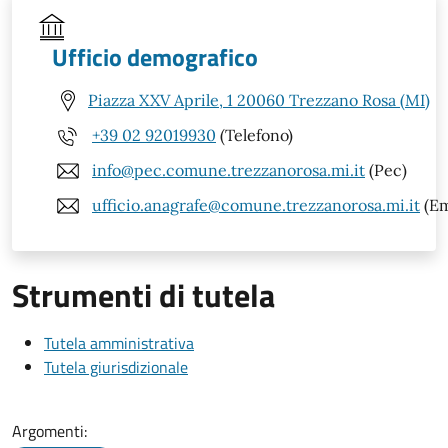
Ufficio demografico
Piazza XXV Aprile, 1 20060 Trezzano Rosa (MI)
+39 02 92019930
(Telefono)
info@pec.comune.trezzanorosa.mi.it
(Pec)
ufficio.anagrafe@comune.trezzanorosa.mi.it
(Em
Strumenti di tutela
Tutela amministrativa
Tutela giurisdizionale
Argomenti: