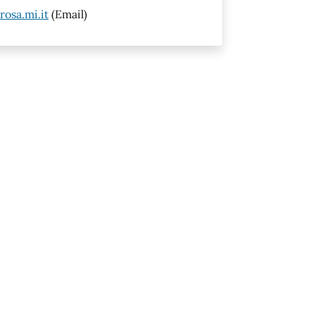
osa.mi.it
(Email)