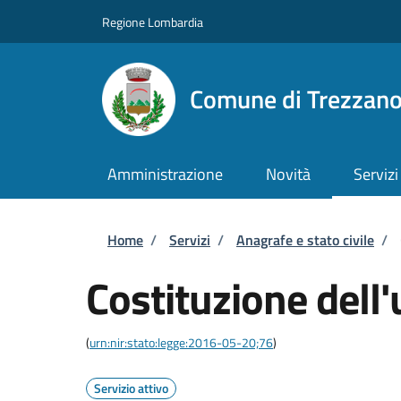
Salta al contenuto principale
Skip to footer content
Regione Lombardia
Comune di Trezzan
Amministrazione
Novità
Servizi
Briciole di pane
Home
/
Servizi
/
Anagrafe e stato civile
/
Costituzione dell'
(
urn:nir:stato:legge:2016-05-20;76
)
Servizio attivo