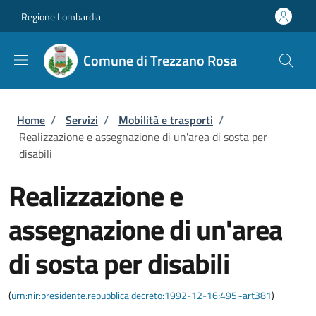
Salta al contenuto principale
Skip to footer content
Regione Lombardia
Comune di Trezzano Rosa
Briciole di pane
Home
/
Servizi
/
Mobilità e trasporti
/
Realizzazione e assegnazione di un'area di sosta per
disabili
Realizzazione e
assegnazione di un'area
di sosta per disabili
(
urn:nir:presidente.repubblica:decreto:1992-12-16;495~art381
)