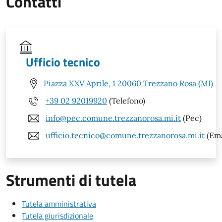
Contatti
Ufficio tecnico
Piazza XXV Aprile, 1 20060 Trezzano Rosa (MI)
+39 02 92019920
(Telefono)
info@pec.comune.trezzanorosa.mi.it
(Pec)
ufficio.tecnico@comune.trezzanorosa.mi.it
(Ema
Strumenti di tutela
Tutela amministrativa
Tutela giurisdizionale