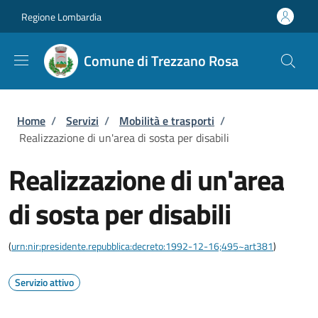
Salta al contenuto principale
Skip to footer content
Regione Lombardia
Comune di Trezzano Rosa
Briciole di pane
Home
/
Servizi
/
Mobilità e trasporti
/
Realizzazione di un'area di sosta per disabili
Realizzazione di un'area
di sosta per disabili
(
urn:nir:presidente.repubblica:decreto:1992-12-16;495~art381
)
Servizio attivo